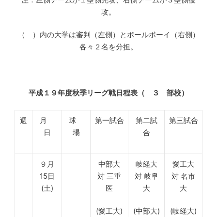
攻。
（ ）内の大学は審判（左側）とボールボーイ（右側）
各々２名を分担。
平成１９年度秋季リーグ戦日程表（ ３ 部校）
週
月
球
第一試合
第二試
第三試合
日
場
合
９月
中部大
岐経大
愛工大
15日
対 三重
対 岐阜
対 名市
(土)
医
大
大
(愛工大)
(中部大)
(岐経大)