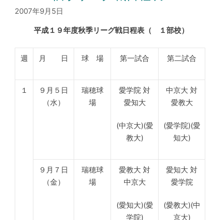
2007年9月5日
平成１９年度秋季リーグ戦日程表（ １部校）
週
月 日
球 場
第一試合
第二試合
１
９月５日
瑞穂球
愛学院 対
中京大 対
（水）
場
愛知大
愛教大
(中京大)(愛
(愛学院)(愛
教大)
知大)
９月７日
瑞穂球
愛教大 対
愛知大 対
（金）
場
中京大
愛学院
(愛知大)(愛
(愛教大)(中
学院)
京大)