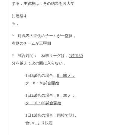
する．主管校は，その結果を各大学
に連絡す
る．
* 対戦表の左側のチームが一塁側，
右側のチームが三塁側
* 試合時間： 秋季リーグは，
2時間30
分
を越えて次の回に入らない．
1日3試合の場合；
8：00ノッ
ク，8：30試合開始
1日2試合の場合；
9：30ノッ
ク，10：00試合開始
1日1試合の場合；両校で話し
合いにより決定