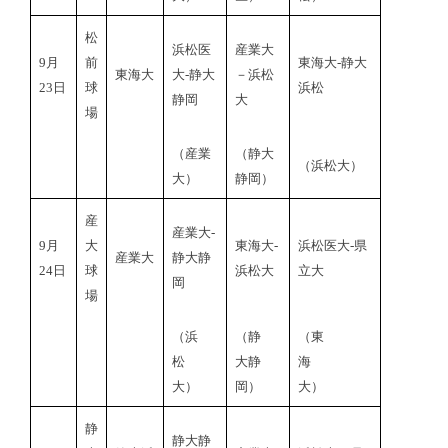
松
浜松医
産業大
9月
前
東海大‐静大
東海大
大‐静大
－浜松
23日
球
浜松
静岡
大
場
（産業
（静大
（浜松大）
大）
静岡）
産
産業大-
9月
大
東海大‐
浜松医大‐県
産業大
静大静
24日
球
浜松大
立大
岡
場
（浜
（静
（東
松
大静
海
大）
岡）
大）
静
静大静