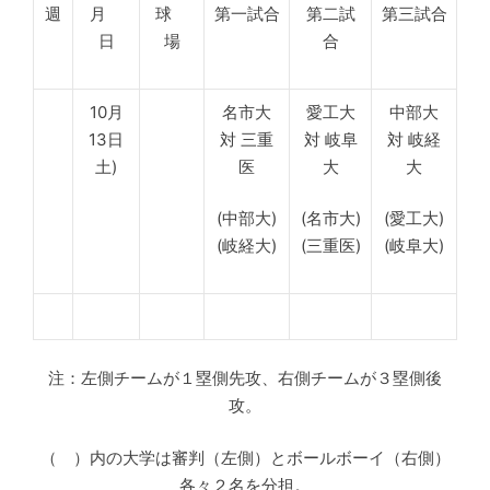
週
月
球
第一試合
第二試
第三試合
日
場
合
10月
名市大
愛工大
中部大
13日
対 三重
対 岐阜
対 岐経
土)
医
大
大
(中部大)
(名市大)
(愛工大)
(岐経大)
(三重医)
(岐阜大)
注：左側チームが１塁側先攻、右側チームが３塁側後
攻。
（ ）内の大学は審判（左側）とボールボーイ（右側）
各々２名を分担。