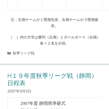
注：左側チームが１塁側先攻、右側チームが３塁側後
攻。
（ ）内の大学は審判（左側）とボールボーイ（右側）
各々２名を分担。
カ
秋季リーグ戦
テ
ゴ
リ
ー
H１９年度秋季リーグ戦（静岡）
日程表
2007年9月5日
2007年度 静岡県準硬式