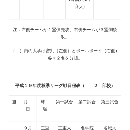
商大)
注：左側チームが１塁側先攻、右側チームが３塁側後
攻。
（ ）内の大学は審判（左側）とボールボーイ（右側）
各々２名を分担。
平成１９年度秋季リーグ戦日程表（ ２ 部校）
週
月
球
第一試合
第二試合
第三試合
日
場
９月
三重
三重大
名学院
名城大