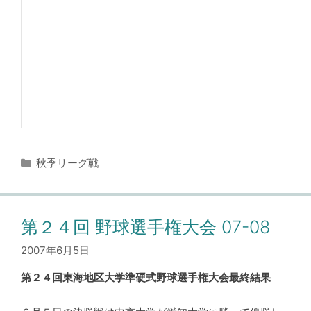
カ
秋季リーグ戦
テ
ゴ
リ
ー
第２４回 野球選手権大会 07-08
2007年6月5日
第２４回東海地区大学準硬式野球選手権大会最終結果