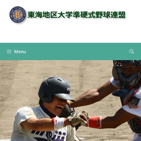
コ
ン
テ
ン
Instagram
ツ
へ
ス
Menu
キ
ッ
プ