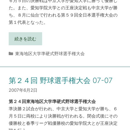
６月５日の決勝戦は中京大学が愛知大学に勝って優勝し
た。また、愛知学院大学との王座決定戦も中京大学が勝
ち、８月に仙台で行われる第５９回全日本選手権大会の
第１代表となった。
続きを読む
カ
東海地区大学準硬式野球選手権大会
テ
ゴ
リ
ー
第２４回 野球選手権大会 07-07
2007年6月2日
第２４回東海地区大学準硬式野球選手権大会
準決勝２試合が行われ、中京大学と愛知大学が勝ち、６
月５日に両校により決勝戦が行われる。閉会式後にその
優勝校と春季リーグ戦優勝校の愛知学院大とが王座決定