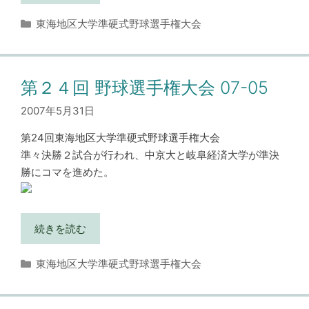
カ
東海地区大学準硬式野球選手権大会
テ
ゴ
リ
ー
第２４回 野球選手権大会 07-05
2007年5月31日
第24回東海地区大学準硬式野球選手権大会
準々決勝２試合が行われ、中京大と岐阜経済大学が準決
勝にコマを進めた。
続きを読む
カ
東海地区大学準硬式野球選手権大会
テ
ゴ
リ