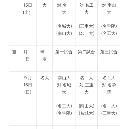
15日
大
対 名
対 名工
対 南山
(土）
大
大
大
(名城大)
(三重大)
(名学院)
(南山大)
(名 大)
(名工大)
週
月
球
第一試合
第二試合
第三試合
日
場
９月
名大
南山大
名 大
名工大
16日
対 名城
対 三重
対 名学
(日)
大
大
院
(名工大)
(南山大)
(名 大)
(名学院)
(名城大)
(三重大)