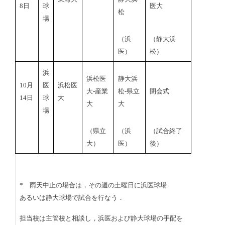
8日
球
医大
松
場
（浜
（静大浜
医）
松）
浜
浜松医
静大浜
10月
医
浜松医
大‐産業
松‐県立
閉会式
14日
球
大
大
大
場
（県立
（浜
（試合終了
大）
医）
後）
* 雨天中止の場合は，その週の土曜日に浜医球場
あるいは静大球場で試合を行なう．
担当校は主管校と相談し，浜医および静大球場の手配を