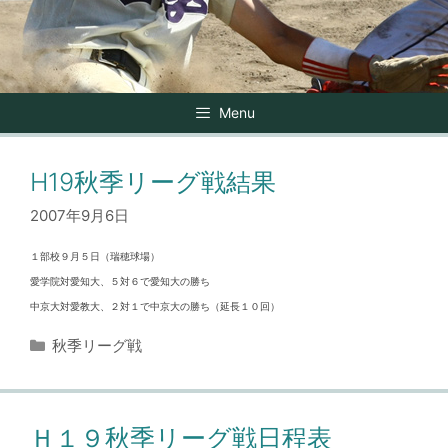
Menu
H19秋季リーグ戦結果
2007年9月6日
１部校９月５日（瑞穂球場）
愛学院対愛知大、５対６で愛知大の勝ち
中京大対愛教大、２対１で中京大の勝ち（延長１０回）
カ
秋季リーグ戦
テ
ゴ
リ
ー
Ｈ１９秋季リーグ戦日程表