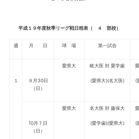
平成１９年度秋季リーグ戦日程表（ ４ 部校）
週
月 日
球 場
第一試合
愛県大
岐大医 対 愛学歯
愛
１
９月30日
(愛県大)(名大医)
(
（日）
愛県大
名大医 対 藤保大
愛
10月７日
(愛学歯)(愛県大)
(
（日）