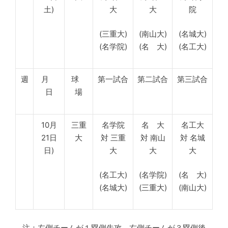
土)
大
大
院
(三重大)
(南山大)
(名城大)
(名学院)
(名 大)
(名工大)
週
月
球
第一試合
第二試合
第三試合
日
場
10月
三重
名学院
名 大
名工大
21日
大
対 三重
対 南山
対 名城
日)
大
大
大
(名工大)
(名学院)
(名 大)
(名城大)
(三重大)
(南山大)
注：左側チームが１塁側先攻、右側チームが３塁側後