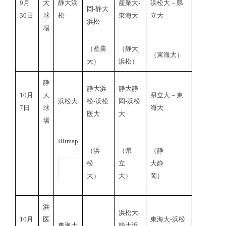
9月
大
静大浜
産業大‐
浜松大－県
岡-静大
30日
球
松
東海大
立大
浜松
場
（産業
（静大
（東海大）
大）
浜松）
静
静大浜
静大静
10月
大
県立大－東
浜松大
松‐浜松
岡‐浜松
7日
球
海大
医大
大
場
Bitmap
（浜
（県
（静
松
立
大静
大）
大）
岡）
浜
浜松大‐
10月
医
東海大‐浜松
東海大
静大浜