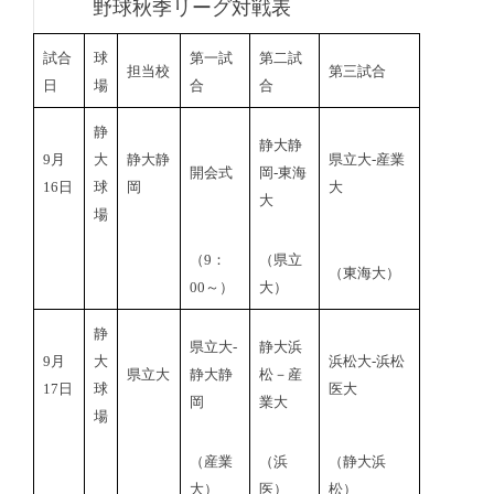
野球秋季リーグ対戦表
試合
球
第一試
第二試
担当校
第三試合
日
場
合
合
静
静大静
9月
大
静大静
県立大‐産業
開会式
岡-東海
16日
球
岡
大
大
場
（9：
（県立
（東海大）
00～）
大）
静
県立大‐
静大浜
9月
大
浜松大-浜松
県立大
静大静
松－産
17日
球
医大
岡
業大
場
（産業
（浜
（静大浜
大）
医）
松）