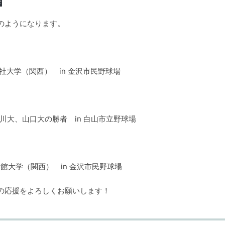
ド
のようになります。
志社大学（関西） in 金沢市民野球場
奈川大、山口大の勝者 in 白山市立野球場
命館大学（関西） in 金沢市民野球場
の応援をよろしくお願いします！