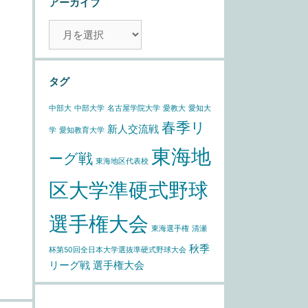
アーカイブ
ア
ー
カ
イ
タグ
ブ
中部大
中部大学
名古屋学院大学
愛教大
愛知大
春季リ
新人交流戦
学
愛知教育大学
東海地
ーグ戦
東海地区代表校
区大学準硬式野球
選手権大会
東海選手権
清瀬
秋季
杯第50回全日本大学選抜準硬式野球大会
リーグ戦
選手権大会