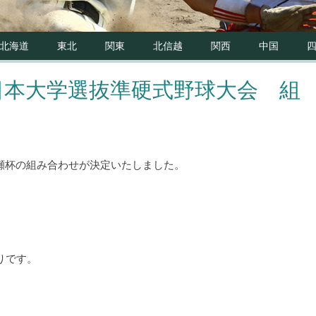
北海道
東北
関東
北信越
関西
中国
全日本大学選抜準硬式野球大会 組
清瀬杯の組み合わせが決定いたしました。
りです。