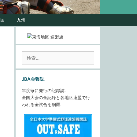
四国
九州
検
索:
JBA会報誌
年度毎に発行の記録誌.
全国大会の全記録と各地区連盟で行
われる全試合を網羅.