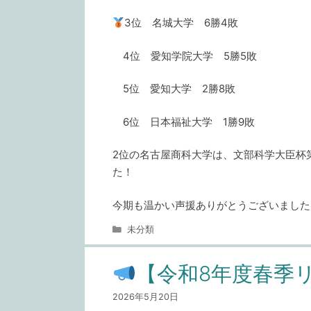
3位 名城大学 6勝4敗
4位 愛知学院大学 5勝5敗
5位 愛知大学 2勝8敗
6位 日本福祉大学 1勝9敗
2位の名古屋商科大学は、文部科学大臣杯
た！
今期も温かい声援ありがとうございました
カ
未分類
テ
ゴ
【令和8年度春季リ
リ
ー
2026年5月20日