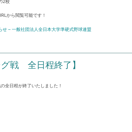
2校
RLから閲覧可能です！
らせ – 一般社団法人全日本大学準硬式野球連盟
ーグ戦 全日程終了】
グ戦の全日程が終了いたしました！