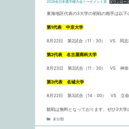
2026全日本選手権大会トーナメント表
ダウンロー
東海地区代表の3大学の初戦の相手は以下
第1代表 中京大学
8月22日 第2試合（11：30） VS 同
第2代表 名古屋商科大学
8月23日 第2試合（11：30） VS 神
第3代表 名城大学
8月22日 第3試合（14：00） VS 立
観戦は無料となっております。ぜひ3大学
カ
未分類
テ