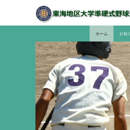
コ
ン
テ
ン
ツ
ホーム
お知
へ
ス
キ
ッ
プ