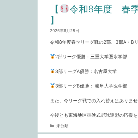
ゴ
【
令和8年度 春
リ
ー
】
2026年6月28日
令和8年度春季リーグ戦の2部、3部A・B
2部リーグ優勝：三重大学医水学部
3部リーグA優勝：名古屋大学
3部リーグB優勝： 岐阜大学医学部
また、今リーグ戦での入れ替えはありませ
今後とも東海地区準硬式野球連盟の応援を
カ
未分類
テ
ゴ