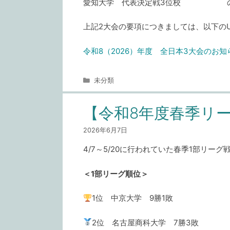
愛知大学 代表決定戦3位校 の
上記2大会の要項につきましては、以下のU
令和8（2026）年度 全日本3大会のお知
カ
未分類
テ
ゴ
【令和8年度春季リ
リ
ー
2026年6月7日
4/7～5/20に行われていた春季1部リー
＜1部リーグ順位＞
1位 中京大学 9勝1敗
2位 名古屋商科大学 7勝3敗