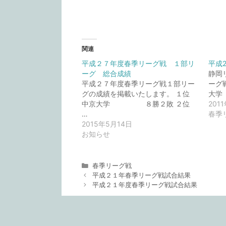
関連
平成２７年度春季リーグ戦 １部リ
平成
ーグ 総合成績
静岡
平成２７年度春季リーグ戦１部リー
ーグ
グの成績を掲載いたします。 １位
大学
中京大学 ８勝２敗 ２位
201
…
春季
2015年5月14日
お知らせ
カ
春季リーグ戦
テ
平成２１年春季リーグ戦試合結果
ゴ
平成２１年度春季リーグ戦試合結果
リ
ー