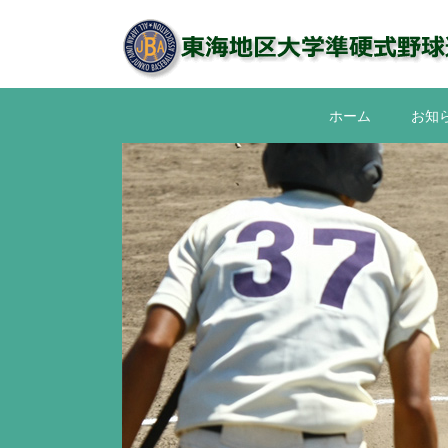
コ
ン
テ
ン
ツ
ホーム
お知
へ
ス
キ
ッ
プ