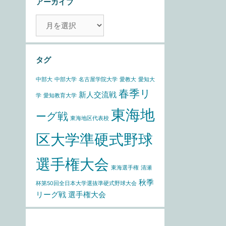
アーカイブ
ア
ー
カ
イ
タグ
ブ
中部大
中部大学
名古屋学院大学
愛教大
愛知大
春季リ
新人交流戦
学
愛知教育大学
東海地
ーグ戦
東海地区代表校
区大学準硬式野球
選手権大会
東海選手権
清瀬
秋季
杯第50回全日本大学選抜準硬式野球大会
リーグ戦
選手権大会