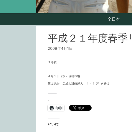
全日本
平成２１年度春季
2009年4月1日
２部校
４月１日（水）瑞穂球場
第１試合 名城大対岐経大 ４－４で引き分け
.
印刷
いいね: