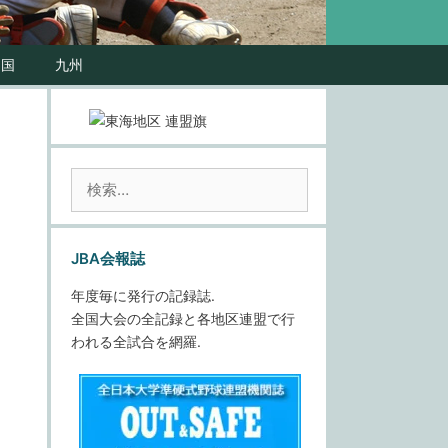
四国
九州
検
索:
JBA会報誌
年度毎に発行の記録誌.
全国大会の全記録と各地区連盟で行
われる全試合を網羅.