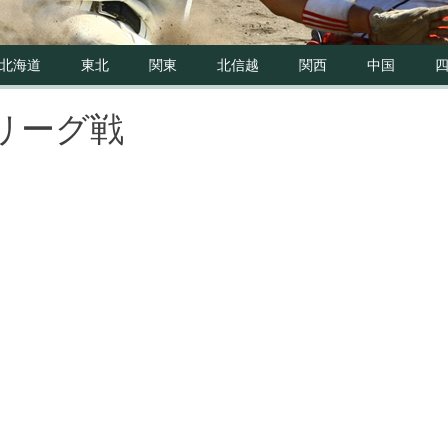
北海道
東北
関東
北信越
関西
中国
リーグ戦