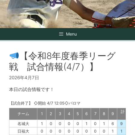
Menu
【令和8年度春季リーグ
戦 試合情報(4/7）】
2026年4月7日
本日の試合情報です！
【
試合終了
】
◇開始 4/7 12:05◇パロマ
計
チーム
1
2
3
4
5
6
7
8
9
名城大
1
0
0
0
0
1
0
1
6
9
日福大
0
0
0
0
0
0
0
0
1
1