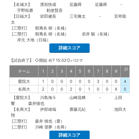
【名城大】
濱垣快成
近藤舜
近藤舜
-
宇野拓磨
勅使賢吾
【日福大】
岩田健吾
三宅脩太
-
宮嵜龍
太
[三塁打]
朝夷名 樹（名城）
[二塁打]
朝夷名 樹（名城）
岩井 駿（名城）
岸元 大地（日福）
詳細スコア
【
試合終了
】
◇開始 4/7 15:02◇パロマ
計
チーム
1
2
3
4
5
6
7
8
9
愛院大
1
0
0
0
0
0
3
0
0
4
名商大
2
0
0
2
0
1
0
0
X
5
【愛院大】
川島海斗
山崎琉稀
-
上田
響
森井慎也
【名商大】
伊部雄哉
齋藤元紀
-
池田大
翔
[三塁打]
森井 慎也（愛）
[二塁打]
川崎 望夢（名商）
詳細スコア