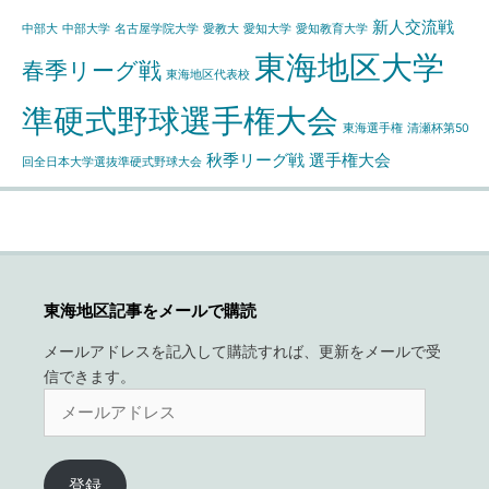
ブ
新人交流戦
中部大
中部大学
名古屋学院大学
愛教大
愛知大学
愛知教育大学
東海地区大学
春季リーグ戦
東海地区代表校
準硬式野球選手権大会
東海選手権
清瀬杯第50
秋季リーグ戦
選手権大会
回全日本大学選抜準硬式野球大会
東海地区記事をメールで購読
メールアドレスを記入して購読すれば、更新をメールで受
信できます。
メ
ー
ル
ア
登録