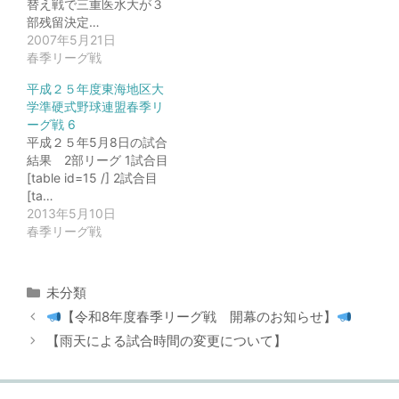
替え戦で三重医水大が３
部残留決定…
2007年5月21日
春季リーグ戦
平成２５年度東海地区大
学準硬式野球連盟春季リ
ーグ戦 6
平成２５年5月8日の試合
結果 2部リーグ 1試合目
[table id=15 /] 2試合目
[ta…
2013年5月10日
春季リーグ戦
カ
未分類
テ
【令和8年度春季リーグ戦 開幕のお知らせ】
ゴ
【雨天による試合時間の変更について】
リ
ー