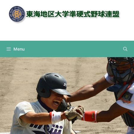
コ
ン
テ
ン
Instagram
ツ
へ
ス
Menu
キ
ッ
プ