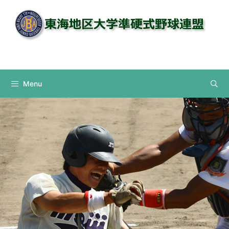
コ
ン
テ
ン
Instagram
ツ
へ
ス
Menu
キ
ッ
プ