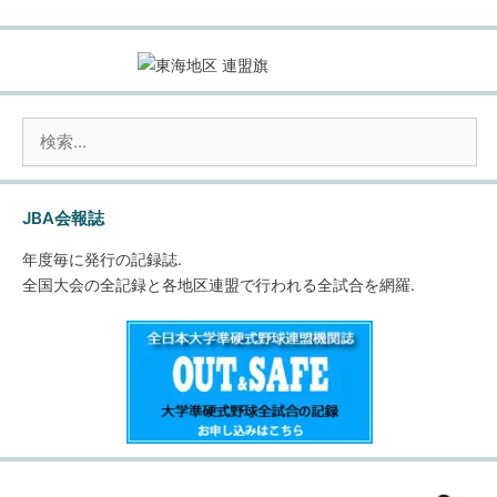
検
索:
JBA会報誌
年度毎に発行の記録誌.
全国大会の全記録と各地区連盟で行われる全試合を網羅.