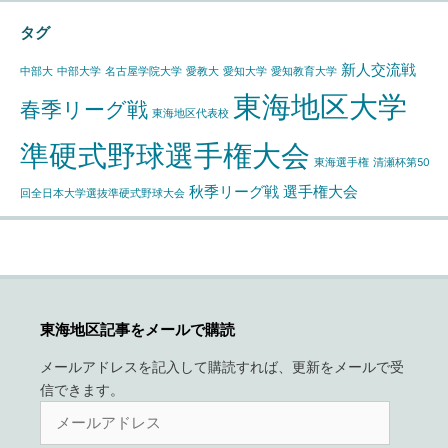
イ
タグ
ブ
新人交流戦
中部大
中部大学
名古屋学院大学
愛教大
愛知大学
愛知教育大学
東海地区大学
春季リーグ戦
東海地区代表校
準硬式野球選手権大会
東海選手権
清瀬杯第50
秋季リーグ戦
選手権大会
回全日本大学選抜準硬式野球大会
東海地区記事をメールで購読
メールアドレスを記入して購読すれば、更新をメールで受
信できます。
メ
ー