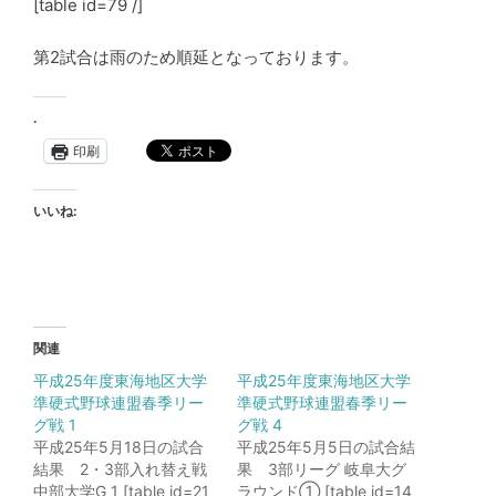
[table id=79 /]
第2試合は雨のため順延となっております。
.
印刷
いいね:
関連
平成25年度東海地区大学
平成25年度東海地区大学
準硬式野球連盟春季リー
準硬式野球連盟春季リー
グ戦 1
グ戦 4
平成25年5月18日の試合
平成25年5月5日の試合結
結果 2・3部入れ替え戦
果 3部リーグ 岐阜大グ
中部大学G 1 [table id=21
ラウンド① [table id=14