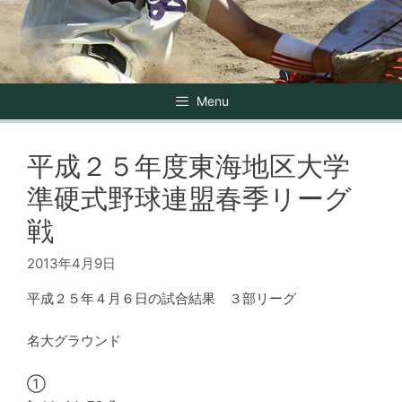
Menu
平成２５年度東海地区大学
準硬式野球連盟春季リーグ
戦
2013年4月9日
平成２５年４月６日の試合結果 ３部リーグ
名大グラウンド
①