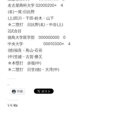
名古屋商科大学 02000200× 4
(名)一尾‐日比野
(上)田川・千田‐鈴木・山下
☆二塁打 日比野(名)・中谷(上)
2試合目
徳島大学医学部 000000000 0
中央大学 00010300× 4
(徳)福良・鳥山‐石谷
(中)笠縫・古賀‐勝又
☆本塁打 赤嶺(中)
☆二塁打 日笠(徳)・大湾(中)
.
印刷
いいね: