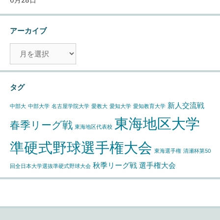
アーカイブ
ア
ー
カ
イ
タグ
ブ
新人交流戦
中部大
中部大学
名古屋学院大学
愛教大
愛知大学
愛知教育大学
東海地区大学
春季リーグ戦
東海地区代表校
準硬式野球選手権大会
東海選手権
清瀬杯第50
秋季リーグ戦
選手権大会
回全日本大学選抜準硬式野球大会