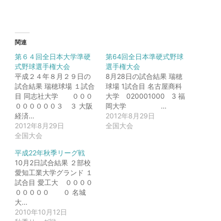
関連
第６４回全日本大学準硬
第64回全日本準硬式野球
式野球選手権大会
選手権大会
平成２４年８月２９日の
8月28日の試合結果 瑞穂
試合結果 瑞穂球場 １試合
球場 1試合目 名古屋商科
目 同志社大学 ０００
大学 020001000 3 福
００００００３ ３ 大阪
岡大学 …
経済…
2012年8月29日
2012年8月29日
全国大会
全国大会
平成22年秋季リーグ戦
10月2日試合結果 ２部校
愛知工業大学グランド １
試合目 愛工大 ００００
０００００ ０ 名城
大…
2010年10月12日