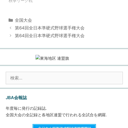
秋季リーグ戦
カ
全国大会
テ
第64回全日本準硬式野球選手権大会
ゴ
第64回全日本準硬式野球選手権大会
リ
ー
検
索:
JBA会報誌
年度毎に発行の記録誌.
全国大会の全記録と各地区連盟で行われる全試合を網羅.