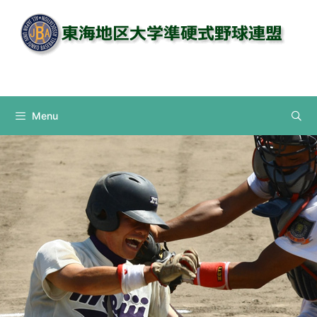
コ
ン
テ
ン
Instagram
ツ
へ
ス
Menu
キ
ッ
プ