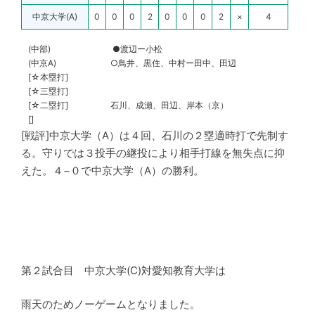
中京大学(A)
0
0
0
2
0
0
0
2
×
4
(中部)
●渡辺ー小松
(中京A)
○鳥井、黒住、中村ー田中、田辺
[☆本塁打]
[☆三塁打]
[☆二塁打]
石川、成瀬、田辺、岸本（京）
[]
[戦評]中京大学（A）は４回、石川の２塁適時打で先制す
る。守りでは３投手の継投により相手打線を無失点に抑
えた。４−０で中京大学（A）の勝利。
第２試合目 中京大学(C)対愛知教育大学は
雨天のためノーゲームとなりました。