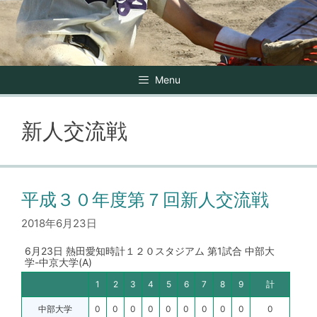
Menu
新人交流戦
平成３０年度第７回新人交流戦
2018年6月23日
6月23日 熱田愛知時計１２０スタジアム 第1試合 中部大
学-中京大学(A)
1
2
3
4
5
6
7
8
9
計
中部大学
0
0
0
0
0
0
0
0
0
0