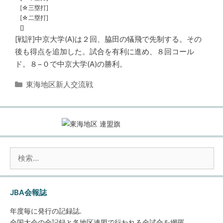
[☆三塁打]
[☆二塁打]
[]
[戦評]中京大学(A)は２回、脇田の犠飛で先制する。その
後も得点を追加した。試合を有利に進め、８回コール
ド。８−０で中京大学(A)の勝利。
カ
東海地区新人交流戦
テ
ゴ
リ
ー
検
索:
JBA会報誌
年度毎に発行の記録誌.
全国大会の全記録と各地区連盟で行われる全試合を網羅.