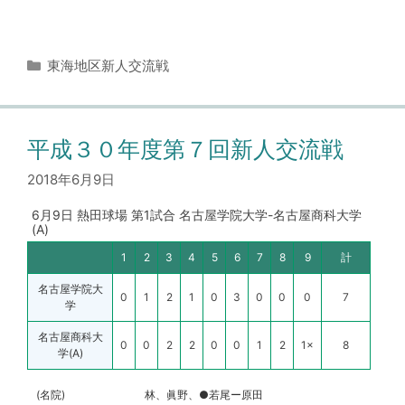
カ
東海地区新人交流戦
テ
ゴ
リ
ー
平成３０年度第７回新人交流戦
2018年6月9日
6月9日 熱田球場 第1試合 名古屋学院大学-名古屋商科大学
(A)
1
2
3
4
5
6
7
8
9
計
名古屋学院大
0
1
2
1
0
3
0
0
0
7
学
名古屋商科大
0
0
2
2
0
0
1
2
1×
8
学(A)
(名院)
林、眞野、●若尾ー原田