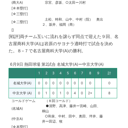
(商大A)
宗宮、彦坂、○太田ー川村
[☆本塁打]
[☆三塁打]
土松、時和、山中、中村（院） 奥出
[☆二塁打]
２、坂井、福岡（商）
[]
[戦評]両チーム互いに流れを譲らず同点で迎えた９回、名
古屋商科大学(A)は岩原のサヨナラ適時打で試合を決め
た。８−７で名古屋商科大学(A)の勝利。
6月9日 熱田球場 第2試合 名城大学(A)ー中京大学(A)
1
2
3
4
5
6
7
8
9
計
名城大学(A)
0
0
0
0
0
0
0
0
0
中京大学 (A)
0
1
0
1
0
4
0
2×
8
コールドゲーム
（８回コールド）
●清野、高津、藤井ー宮崎、山田、
(名城A)
桐山
○和泉、中村、田中、奥田、坪井、藤
(中京A)
井ー田辺、牧
[☆本塁打]