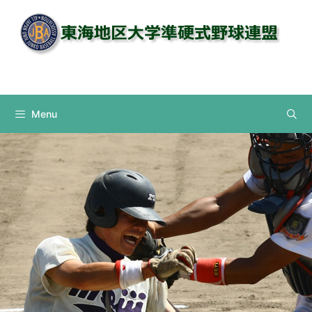
コ
ン
テ
ン
Instagram
ツ
へ
ス
Menu
キ
ッ
プ