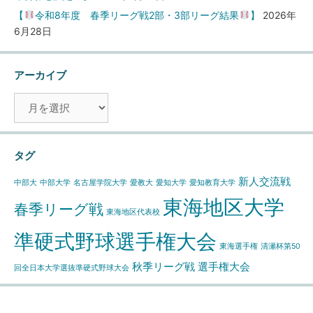
【
令和8年度 春季リーグ戦2部・3部リーグ結果
】
2026年
6月28日
アーカイブ
ア
ー
カ
イ
タグ
ブ
新人交流戦
中部大
中部大学
名古屋学院大学
愛教大
愛知大学
愛知教育大学
東海地区大学
春季リーグ戦
東海地区代表校
準硬式野球選手権大会
東海選手権
清瀬杯第50
秋季リーグ戦
選手権大会
回全日本大学選抜準硬式野球大会